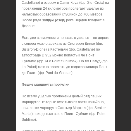
Castellane) и озером в Санкт Круа (фр. Ste.-Croiх) на
протяжении 24 километров пролегает ущелье из
кальковых образований глубиной до 700 метров.
После ряда
запруд (озёр)
река Вердон впадает в
Дюранс.
Есть две возможности попасть в ущелье – по дороге
с севера можно доехать из Систерон Динье (фр.
Sisteron-Digne) в Кастельян (фр. Castellane) по
автостраде D 952 можно попасть к Ле Понт
Сублиме (фр. »Le Point Sublime«). По Ля Палуд (фр.
La Palud) можно проехать до водохранилища Понт
дю Галет (фр. Pont du-Galetas).
Пешие маршруты прогулки
По всему ущелью проложены целый ряд пеших
маршрутов, которые охватывают части каньйона,
начало же маршрута Сантьер Мартел (фр. Sentier
Martel) находиться возле Поинт Сублим (фр. Point
Sublime).