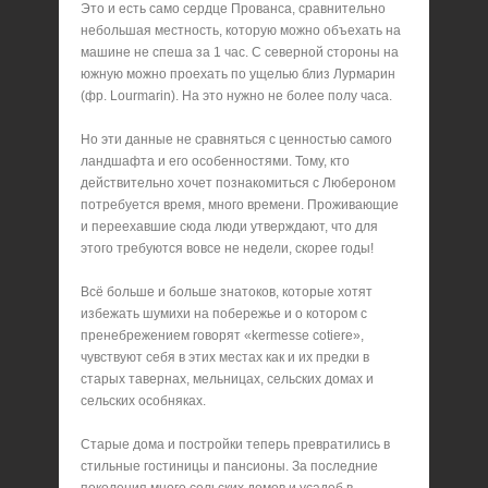
Это и есть само сердце Прованса, сравнительно
небольшая местность, которую можно объехать на
машине не спеша за 1 час. С северной стороны на
южную можно проехать по ущелью близ Лурмарин
(фр. Lourmarin). На это нужно не более полу часа.
Но эти данные не сравняться с ценностью самого
ландшафта и его особенностями. Тому, кто
действительно хочет познакомиться с Любероном
потребуется время, много времени. Проживающие
и переехавшие сюда люди утверждают, что для
этого требуются вовсе не недели, скорее годы!
Всё больше и больше знатоков, которые хотят
избежать шумихи на побережье и о котором с
пренебрежением говорят «kermesse cotiere»,
чувствуют себя в этих местах как и их предки в
старых тавернах, мельницах, сельских домах и
сельских особняках.
Старые дома и постройки теперь превратились в
стильные гостиницы и пансионы. За последние