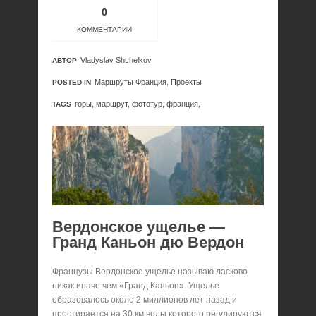
0
КОММЕНТАРИИ
Vladyslav Shchelkov
АВТОР
Маршруты Франция
,
Проекты
POSTED IN
горы,
маршрут,
фототур,
франция,
TAGS
Вердонское ущелье —
Гранд Каньон дю Вердон
Французы Вердонское ущелье называю ласково
никак иначе чем «Гранд Каньон». Ущелье
образовалось около 2 миллионов лет назад и
простирается на 30 км воды которого регулируются