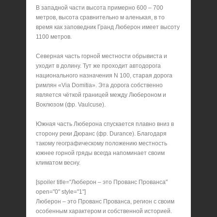
В западной части высота примерно 600 – 700
метров, высота сравнительно м аленькая, в то
время как заповедник Гранд Люберон имеет высоту
1100 метров.
Северная часть горной местности обрывиста и
уходит в долину. Тут же проходит автодорога
национального назначения N 100, старая дорога
римлян «Via Domitia». Эта дорога собственно
является чёткой границей между Любероном и
Воклюзом (фр. Vaulcuse).
Южная часть Люберона спускается плавно вниз в
сторону реки Дюранс (фр. Durance). Благодаря
такому географическому положению местность
южнее горной гряды всегда напоминает своим
климатом весну.
[spoiler title="Люберон – это Прованс Прованса"
open="0" style="1"]
Люберон – это Прованс Прованса, регион с своим
особенным характером и собственной историей.