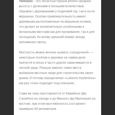
Люберон
– это лесистый горный регион средней
высоты с долинами и большим количеством
обрывов с деревушками у подножий гор, так и на их
вершинах. Особую привлекательность имеют
деревушки расположенные на вершинах холмов,
что делает их исключительно особенными и
желанными местами как для проживания, так и для
посещения. Ко всему здешний климат всегда
напоминает весну.
Местность можно вполне назвать «загадочной» —
некоторые посёлки и деревни на самом деле
прячутся в лесах и часто дороги заканчиваются в
лесной чаще. Раньше именно такие места
выбирали местные люди для строительства своих
домов. И потому определение «Luberon mysterieux»
как раз точно подходит под описание.
Сами же горы простираются от Кавайона (фр.
Cavaillon) на западе и до Маноск ( фр.Manosque) на
востоке, при этом протяжённость составляет
примерно 60 километров.