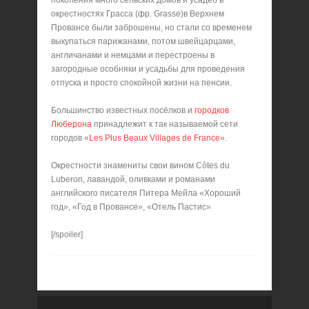
поколения много сельских домов и усадеб в
окрестностях Грасса (фр. Grasse)в Верхнем
Провансе были заброшены, но стали со временем
выкупаться парижанами, потом швейцарцами,
англичанами и немцами и перестроены в
загородные особняки и усадьбы для проведения
отпуска и просто спокойной жизни на пенсии.
Большинство известных посёлков и
городков
Люберона
принадлежит к так называемой сети
городов «
Les Plus Beaux Villages de France
».
Окрестности знамениты свои вином Côtes du
Luberon, лавандой, оливками и романами
английского писателя Питера Мейла «Хороший
год», «Год в Провансе», «Отель Пастис»
[/spoiler]