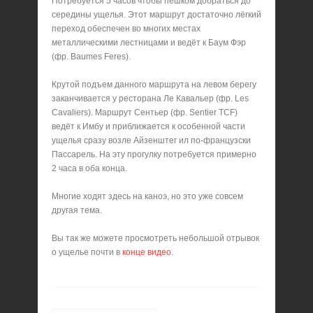
Потребуется 5 часов чтобы пешком добраться до
середины ущелья. Этот маршрут достаточно лёгкий
переход обеспечен во многих местах
металлическими лестницами и ведёт к Баум Фэр
(фр. Baumes Feres).
Крутой подъем данного маршрута на левом берегу
заканчивается у ресторана Ле Кавальер (фр. Les
Cavaliers). Маршрут Сентьер (фр. Sentier TCF)
ведёт к Имбу и приближается к особенной части
ущелья сразу возле Айзенштег ил по-французски
Пассарель. На эту прогулку потребуется примерно
2 часа в оба конца.
Многие ходят здесь на каноэ, но это уже совсем
другая тема.
Вы так же можете просмотреть небольшой отрывок
о ущелье почти в
конце видео
.