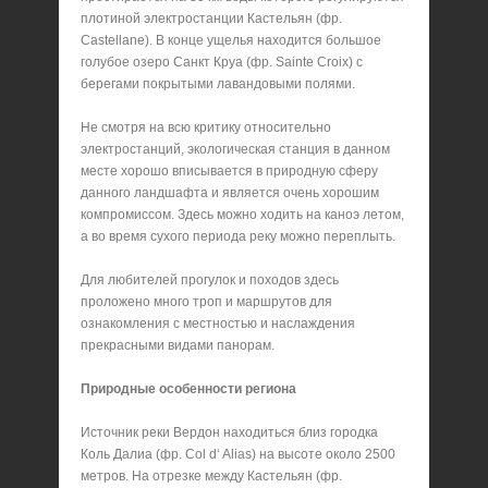
плотиной электростанции Кастельян (фр.
Castellane). В конце ущелья находится большое
голубое озеро Санкт Круа (фр. Sainte Croix) с
берегами покрытыми лавандовыми полями.
Не смотря на всю критику относительно
электростанций, экологическая станция в данном
месте хорошо вписывается в природную сферу
данного ландшафта и является очень хорошим
компромиссом. Здесь можно ходить на каноэ летом,
а во время сухого периода реку можно переплыть.
Для любителей прогулок и походов здесь
проложено много троп и маршрутов для
ознакомления с местностью и наслаждения
прекрасными видами панорам.
Природные особенности региона
Источник реки Вердон находиться близ городка
Коль Далиа (фр. Col d‘ Alias) на высоте около 2500
метров. На отрезке между Кастельян (фр.